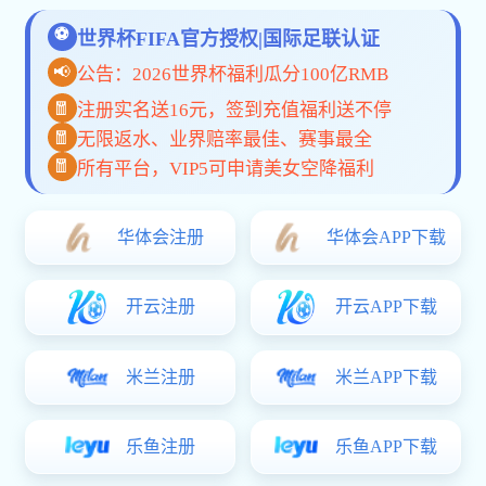
这里开始
覆盖实时赛事、专业数据、高清视频，
b体育APP
与网页版为您提供便捷的体育服务。
APP下载
网页版入口
为什么选择 b体育？
用心服务 · 细节决定体验