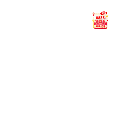
v6.2.0：
新增“热投榜”，自动聚合平台高关注赛事，便于快
速浏览。
v5.9.2：
话题聚合功能加入，集中展示当日热议赛事与趋
势。
界面与交互
v6.3.0：
全局交互动效优化，页面滚动与模块切换更流
畅。
v6.1.3：
夜间模式字体与背景对比度调整，提升阅读舒适
度。
v6.0.0：
视觉风格全面焕新，支持浅色与暗色模式自动切
换。