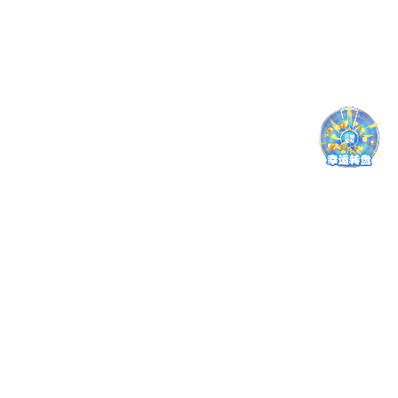
功能模块更新 · 分类查看版本
演进
我们从功能角度归纳最近多个版本的主要更新内容，便于你