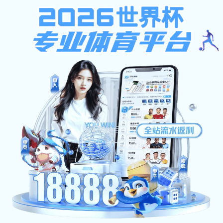
注册入口
b体育
—— 比赛数据从