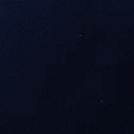
疑就可以加快战术演练，加深印象，并且快
竞争力，也为反复交锋积累丰富经验并赢得
湛的大个子选手，因此采取明确且系统化的
，可以看出 卡鲁索对于“让 文班 亚 马
着明确把握，全方位展现出他的智慧与能力。同
现整支球队如何凝聚力量共克艰难，相信这
队需要不断探索创新精准有效之道，用科学
平。只有这样才能够真正迎来属于自己的一
潜力之光！