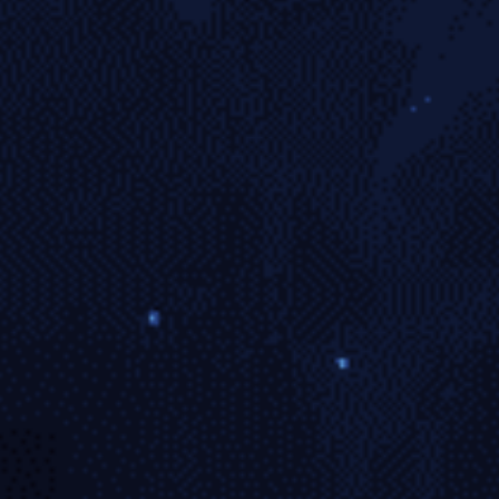
上一篇：
米切尔谈攻防平衡：寻找出手机会与…
精选推荐
1
弗拉门戈与帕奎塔达成4200万欧转会
近日，巴西足球俱乐部弗拉门戈与前锋帕奎塔
2026-05-20