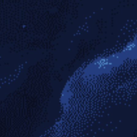
都能够相信彼此都会尽全力保护好这个共同目标
不会单兵作战，而是齐心协力，实现最终胜利。
队士气及向心力的发展。
4、灵活应变调整战术
随着比赛的发展局势不断变化，因此灵活应变成
班亚玛这样的多面手时，如果只使用固定模式显
程中，卡鲁索总是根据实时情况进行及时调整，
例如，如果发现传统贴身盯人无法奏效，他可能
方节奏，提高自身敏捷性。此外，根据不同阶段
候强调强硬拼抢，有时候则以稳扎稳打为主，这
难掌握真正意图所在。
再者，对于教练组提出的新战术思路，不论是在