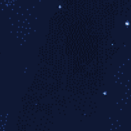
守氛围。当其他队友看到卡鲁索如此努力地压制
防守中，共同形成一道坚固的屏障。这种团结一
果。
2、增加接球难度
为了让文班亚马接球变得困难，卡鲁索采取了一
的封锁。当球队发起进攻时，他会不断移动脚步
对方无法轻易将球送到他的手中。这样的处理方
削弱了他们原本计划中的战术布置。
其次，在面对持球者的时候，卡鲁索不仅仅依靠
队友之间进行默契配合，比如当另一名队员上前
传给文班亚马的人施加压力。这样的双重夹击，
方传导线路的不确定性。