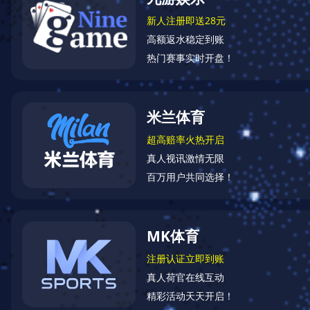
覆盖实时
首页
/
体育报道
/ 正文