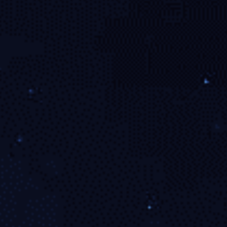
下一篇：
巴萨只关注阿尔瓦雷斯奥斯梅恩被