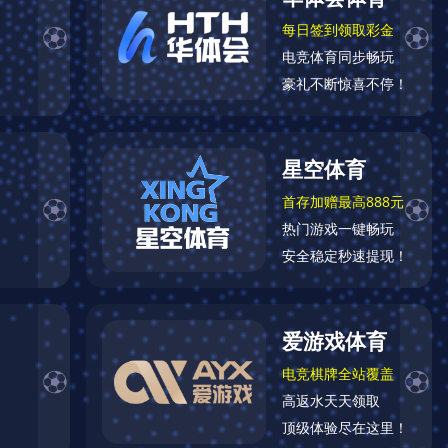
体育服务。
2026-07-08 03:36
51 次阅读
，尤其是面对如文班亚马这样具有高度和技
针对文班亚马设计了一套独特的防守策略，
个方面详细探讨卡鲁索的防守策略，包括如